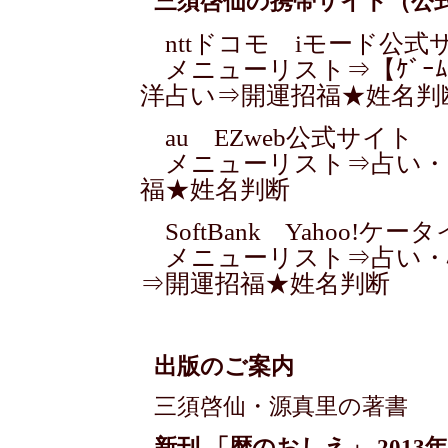
三須啓仙の携帯サイト（公
nttドコモ iモード公式
メニューリスト⇒【ｹﾞｰﾑ/
洋占い⇒開運招福★姓名判
au EZweb公式サイト
メニューリスト⇒占い・
福★姓名判断
SoftBank Yahoo!ケ
メニューリスト⇒占い・
⇒開運招福★姓名判断
出版のご案内
三須啓仙・源真里の著書
新刊 「暦のおしえ」 201