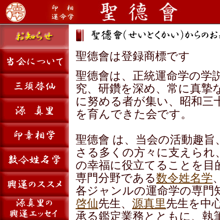
聖德會は登録商標です
聖德會は、正統運命学の学
究、研鑽を深め、常に真摯
に努める者が集い、昭和三
を育んできた会です。
聖德會 は、当会の活動趣旨
さる多くの方々に支えられ
の幸福に役立てることを目
専門分野である
数令姓名学
各ジャンルの運命学の専門
啓仙
先生、
源真里
先生を中
承る鑑定業務とともに、執